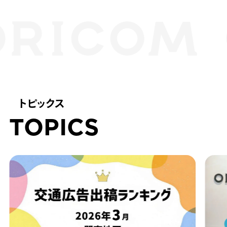
ORICOM CO.,LTD.
株式会社オ
トピックス
TOPICS