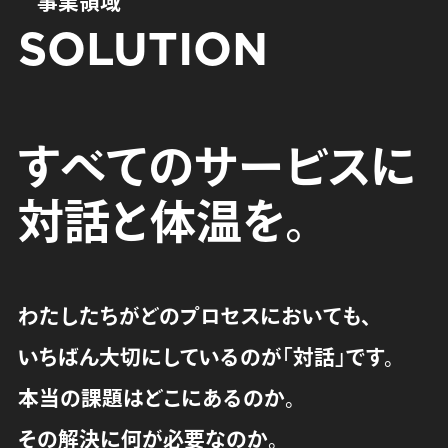
事業領域
SOLUTION
す
べ
て
の
サ
ー
ビ
ス
に
すべて
対
話
と
体
温
を
。
わたしたちがどのプロセスにおいても、
いちばん大切にしているのが「対話」です。
本当の課題はどこにあるのか。
その解決に何が必要なのか。