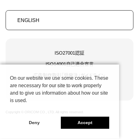
ENGLISH
ISO27001認証
ISO14001自己適合宣言
広告制作取引「受発注」ガイドライン
On our website we use some cookies. These
are necessary for our site to work properly
プライバシーポリシー
and to give us information about how our site
is used.
Copyright © ORICOM CO., LTD. All rights reserved.
Deny
Accept