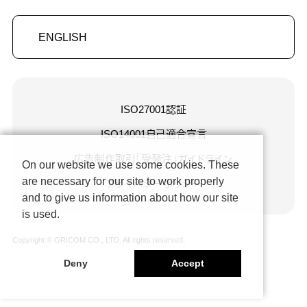
ENGLISH
ISO27001認証
ISO14001自己適合宣言
広告制作取引「受発注」ガイドライン
On our website we use some cookies. These
are necessary for our site to work properly
プライバシーポリシー
and to give us information about how our site
is used.
Copyright © ORICOM CO., LTD. All rights reserved.
Deny
Accept