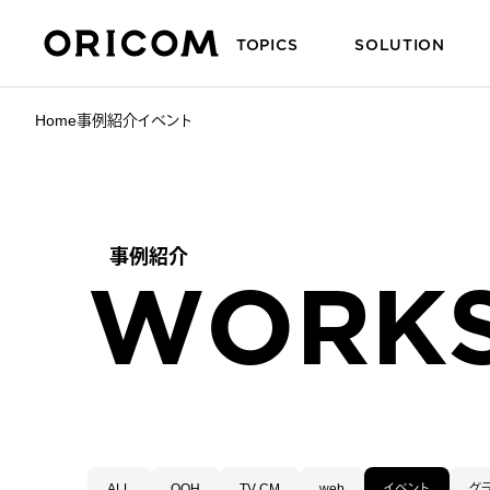
TOPICS
SOLUTION
株式会社オリコム ORICOM CO.,LTD.
Home
事例紹介
イベント
事例紹介
W
O
R
K
ALL
OOH
TV CM
web
イベント
グ