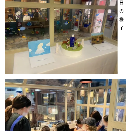
日
の
様
子