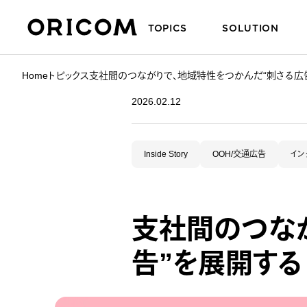
TOPICS
SOLUTION
株式会社オリコム ORICOM CO.,LTD.
Home
トピックス
支社間のつながりで、地域特性をつかんだ“刺さる広
2026.02.12
Inside Story
OOH/交通広告
イン
支社間のつな
告”を展開する