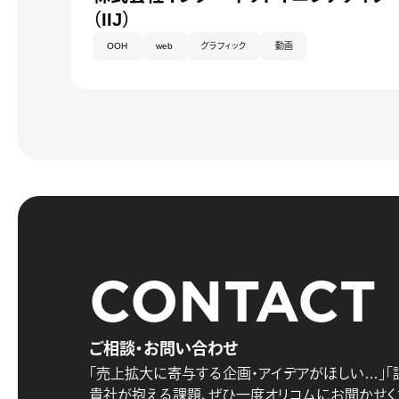
（IIJ）
OOH
web
グラフィック
動画
CONTACT
ご相談・お問い合わせ
「売上拡大に寄与する企画・アイデアがほしい…」
「
貴社が抱える課題、
ぜひ一度オリコムにお聞かせく