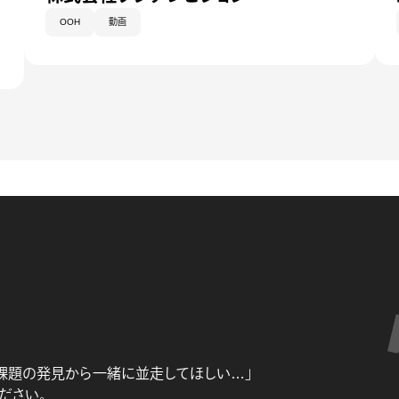
OOH
動画
課題の発見から一緒に並走してほしい…」
ださい。