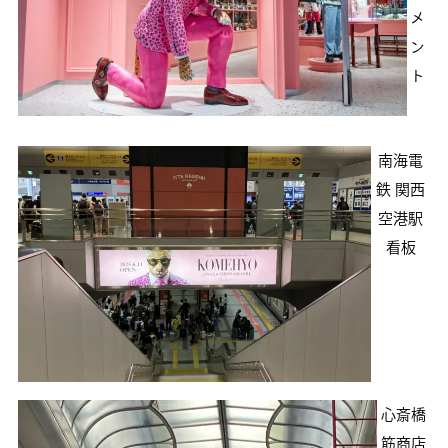
メ
ン
ト
南海電
鉄 関西
空港駅
看板
心斎橋
筋商店