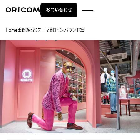
お問い合わせ
株式会社オリコム ORICOM CO.,LTD.
Home
事例紹介
【テーマ別】インバウンド篇