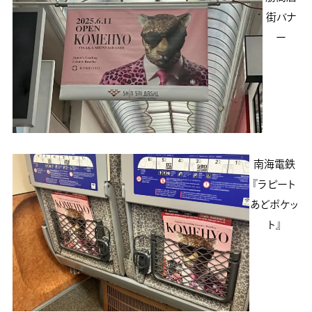
街バナ
ー
南海電鉄
『ラピート
あどポケッ
ト』