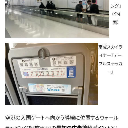
ング』
（全4
面）
京成スカイラ
イナー『テー
ブルステッカ
ー』
空港の入国ゲートへ向かう導線に位置するウォール