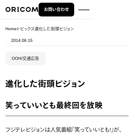
お問い合わせ
株式会社オリコム ORICOM CO.,LTD.
Home
トピックス
進化した街頭ビジョン
2014.06.15
OOH/交通広告
進化した街頭ビジョン
笑っていいとも最終回を放映
フジテレビジョンは人気番組「笑っていいとも!」が、