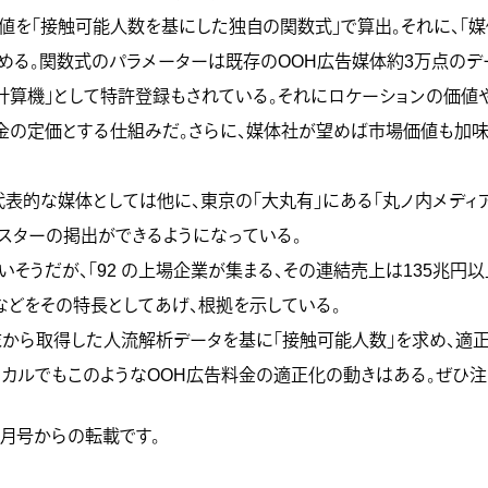
値を「接触可能人数を基にした独自の関数式」で算出。それに、「媒
める。関数式のパラメーターは既存のOOH広告媒体約3万点のデ
計算機」として特許登録もされている。それにロケーションの価
の定価とする仕組みだ。さらに、媒体社が望めば市場価値も加味
表的な媒体としては他に、東京の「大丸有」にある「丸ノ内メディア
ポスターの掲出ができるようになっている。
そうだが、「92 の上場企業が集まる、その連結売上は135兆円以
などをその特長としてあげ、根拠を示している。
末から取得した人流解析データを基に「接触可能人数」を求め、適
ーカルでもこのようなOOH広告料金の適正化の動きはある。ぜひ
1月号からの転載です。