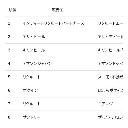
順位
広告主
1
インディードリクルートパートナーズ
リクルートエージ
2
アサヒビール
アサヒ生ビール 
3
キリンビール
キリンビール 晴
4
アマゾンジャパン
アマゾンドットコ
5
リクルート
スーモ（不動産・
6
ポケモン
ぽこあポケモン（S
7
リクルート
エアレジ
8
サントリー
ザ・プレミアムモ