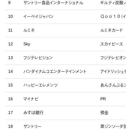
9
サントリー食品インターナショナル
ギルティ炭酸ノー
10
イーベイジャパン
Ｑｏｏ１０（イン
11
ルミネ
ルミネカード
12
Sky
スカイピース
13
フジテレビジョン
フジテレビオンデ
14
バンダイナムコエンターテインメント
アイドリッシュセブ
15
ハッピーエレメンツ
あんさんぶるスター
16
マイナビ
PR
17
みずほ銀行
預金
18
サントリー
翠ジンソーダ缶