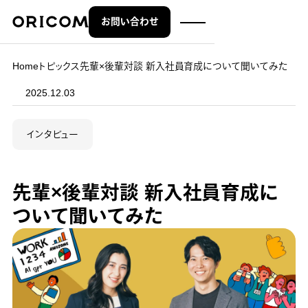
お問い合わせ
株式会社オリコム ORICOM CO.,LTD.
Home
トピックス
先輩×後輩対談 新入社員育成について聞いてみた
2025.12.03
インタビュー
先輩×後輩対談 新入社員育成に
ついて聞いてみた