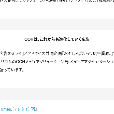
情報プラットフォーム『AdverTimes.（アドタイ）』に、弊社社
OOHは、これからも進化していく広告
『広告のミライ』とアドタイの共同企画『おもしろ広いぞ、広告業界。
リコムのOOHメディアソリューション局 メディアアクティベーシ
いて語っています。
rTimes.（アドタイ）
』